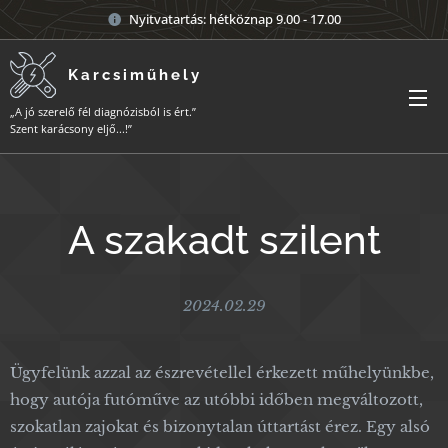
Nyitvatartás: hétköznap 9.00 - 17.00
Karcsiműhely
„A jó szerelő fél diagnózisból is ért.”
Szent karácsony eljő...!”
A szakadt szilent
2024.02.29
Ügyfelünk azzal az észrevétellel érkezett műhelyünkbe,
hogy autója futóműve az utóbbi időben megváltozott,
szokatlan zajokat és bizonytalan úttartást érez. Egy alsó