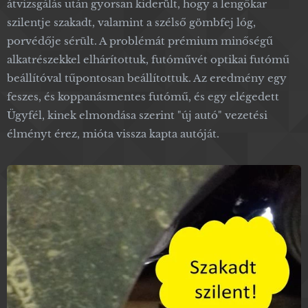
átvizsgálás után gyorsan kiderült, hogy a lengőkar
szilentje szakadt, valamint a szélső gömbfej lóg,
porvédője sérült. A problémát prémium minőségű
alkatrészekkel elhárítottuk, futóművét optikai futómű
beállítóval tűpontosan beállítottuk. Az eredmény egy
feszes, és koppanásmentes futómű, és egy elégedett
Ügyfél, kinek elmondása szerint "új autó" vezetési
élményt érez, mióta vissza kapta autóját.